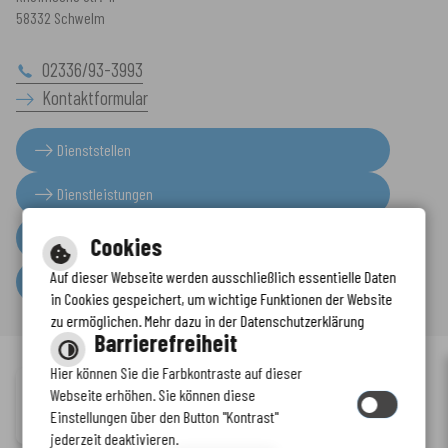
58332 Schwelm
02336/93-3993
Kontaktformular
Dienststellen
Dienstleistungen
Presseinformationen
Cookies
Auf dieser Webseite werden ausschließlich essentielle Daten
Serviceportal
in Cookies gespeichert, um wichtige Funktionen der Website
zu ermöglichen. Mehr dazu in der Datenschutzerklärung
Barrierefreiheit
Hier können Sie die Farbkontraste auf dieser
Immer auf dem neuesten Stand
Webseite erhöhen. Sie können diese
Inhalt
-
Impressum
-
Datenschutzerklärung
-
Kontaktformular
-
Einstellungen über den Button "Kontrast"
www.enkreis.de möchte Ihnen Benachrichtigungen senden
Barrierefreiheit
jederzeit deaktivieren.
by
cm citymedia GmbH