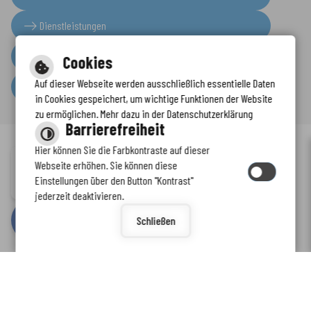
02336/93 0
verwaltung(@)en-kreis.de
Dienststellen
Cookies
Auf dieser Webseite werden ausschließlich essentielle Daten
Dienstleistungen
in Cookies gespeichert, um wichtige Funktionen der Website
zu ermöglichen. Mehr dazu in der Datenschutzerklärung
Presseinformationen
Barrierefreiheit
Serviceportal
Hier können Sie die Farbkontraste auf dieser
Immer auf dem neuesten Stand
Webseite erhöhen. Sie können diese
Einstellungen über den Button "Kontrast"
www.enkreis.de möchte Ihnen Benachrichtigungen senden
jederzeit deaktivieren.
Schließen
Inhalt
-
Impressum
-
Datenschutzerklärung
-
Kontaktformular
-
Barrierefreiheit
by
cm citymedia GmbH