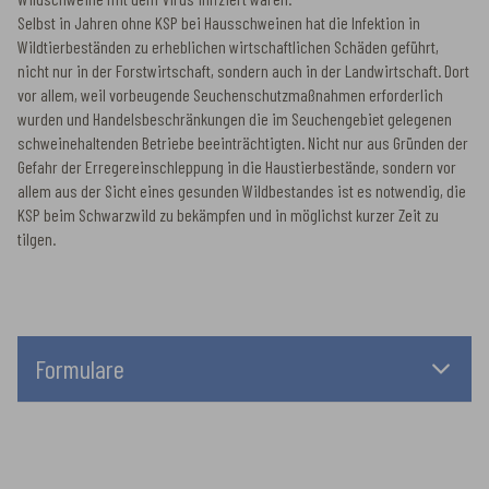
in Hausschweinebeständen. Betrachtet man die Seuchensitutation bei
Haus- und Wildschweinen in den letzten 12 Jahren, so wird deutlich, dass
die meisten Seuchenfälle bei Hausschweinen in Gebieten lagen, wo auch
Wildschweine mit dem Virus infiziert waren.
Selbst in Jahren ohne KSP bei Hausschweinen hat die Infektion in
Wildtierbeständen zu erheblichen wirtschaftlichen Schäden geführt,
nicht nur in der Forstwirtschaft, sondern auch in der Landwirtschaft. Dort
vor allem, weil vorbeugende Seuchenschutzmaßnahmen erforderlich
wurden und Handelsbeschränkungen die im Seuchengebiet gelegenen
schweinehaltenden Betriebe beeinträchtigten. Nicht nur aus Gründen der
Gefahr der Erregereinschleppung in die Haustierbestände, sondern vor
allem aus der Sicht eines gesunden Wildbestandes ist es notwendig, die
KSP beim Schwarzwild zu bekämpfen und in möglichst kurzer Zeit zu
tilgen.
Formulare