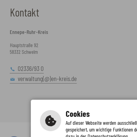
Kontakt
Ennepe-Ruhr-Kreis
Hauptstraße 92
58332 Schwelm
02336/93 0
verwaltung(@)en-kreis.de
Cookies
Auf dieser Webseite werden ausschließl
gespeichert, um wichtige Funktionen d
Immer auf dem neuesten Stand
dazu in der Datenschutzerklärung