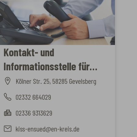
Kontakt- und
Informationsstelle für
Selbsthilfe (KISS) EN-Süd
Kölner Str. 25, 58285 Gevelsberg
02332 664029
02336 9313629
kiss-ensued@en-kreis.de