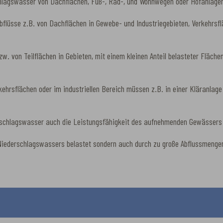
chlagswasser von Dachflächen, Fuß-, Rad-, und Wohnwegen oder Hofanlag
flüsse z.B. von Dachflächen in Gewebe- und Industriegebieten, Verkehrsfl
. von Teilflächen in Gebieten, mit einem kleinen Anteil belasteter Fläch
ehrsflächen oder im industriellen Bereich müssen z.B. in einer Kläranlage
rschlagswasser auch die Leistungsfähigkeit des aufnehmenden Gewässers 
iederschlagswassers belastet sondern auch durch zu große Abflussmengen. 