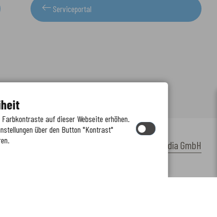
Serviceportal
iheit
e Farbkontraste auf dieser Webseite erhöhen.
instellungen über den Button "Kontrast"
ren.
by
cm citymedia GmbH