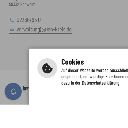
58332 Schwelm
02336/93 0
verwaltung(@)en-kreis.de
Cookies
Auf dieser Webseite werden ausschließl
gespeichert, um wichtige Funktionen d
Immer auf dem neuesten Stand
dazu in der Datenschutzerklärung
www.enkreis.de möchte Ihnen Benachricht
Inhalt
-
Impressum
-
Datenschutzerklärung
-
Kontaktformular
-
Barr
n senden