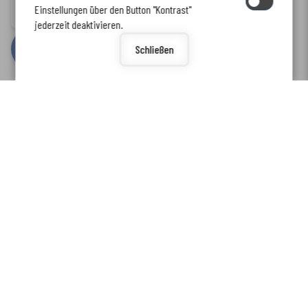
Einstellungen über den Button "Kontrast"
www.enkreis.de möchte Ihnen Benachrichtigungen senden
Barrierefreiheit
jederzeit deaktivieren.
by
cm citymedia GmbH
Schließen