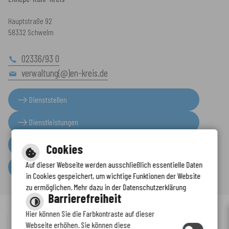
Hauptstraße 92
58332 Schwelm
02336/93 0
verwaltung(@)en-kreis.de
Dienststellen
Dienstleistungen
Presseinformationen
Cookies
Auf dieser Webseite werden ausschließlich essentielle Daten
Serviceportal
in Cookies gespeichert, um wichtige Funktionen der Website
zu ermöglichen. Mehr dazu in der Datenschutzerklärung
Barrierefreiheit
Hier können Sie die Farbkontraste auf dieser
Immer auf dem neuesten Stand
Webseite erhöhen. Sie können diese
Inhalt
-
Impressum
-
Datenschutzerklärung
-
Kontaktformular
-