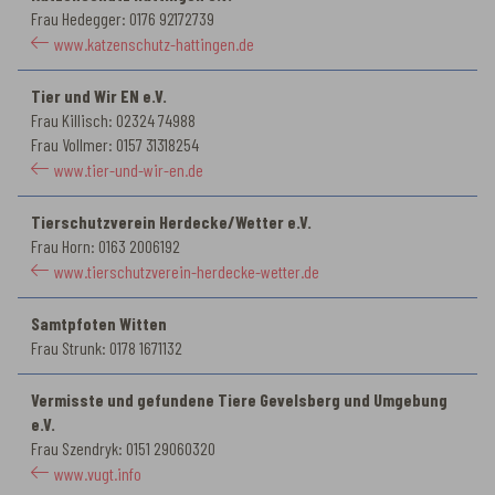
Frau Hedegger: 0176 92172739
www.katzenschutz-hattingen.de
Tier und Wir EN e.V.
Frau Killisch: 02324 74988
Frau Vollmer: 0157 31318254
www.tier-und-wir-en.de
Tierschutzverein Herdecke/Wetter e.V.
Frau Horn: 0163 2006192
www.tierschutzverein-herdecke-wetter.de
Samtpfoten Witten
Frau Strunk: 0178 1671132
Vermisste und gefundene Tiere Gevelsberg und Umgebung
e.V.
Frau Szendryk: 0151 29060320
www.vugt.info