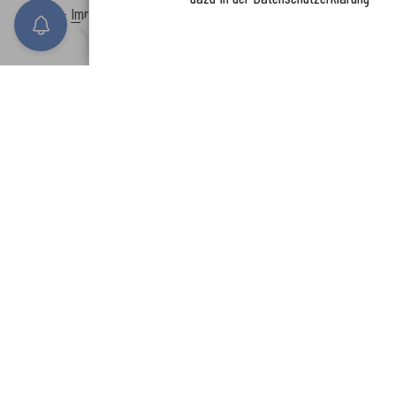
www.enkreis.de möchte Ihnen Benachricht
Inhalt
-
Impressum
-
Datenschutzerklärung
-
Kontaktformular
-
Barr
n senden