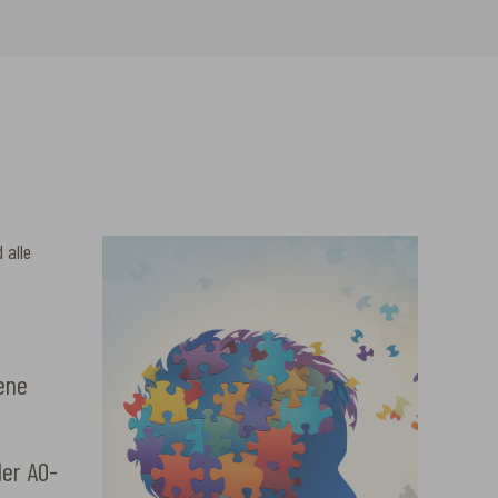
 alle
ene
der AO-