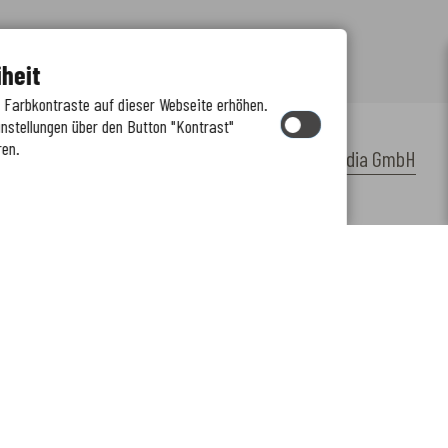
iheit
e Farbkontraste auf dieser Webseite erhöhen.
instellungen über den Button "Kontrast"
ren.
by
cm citymedia GmbH