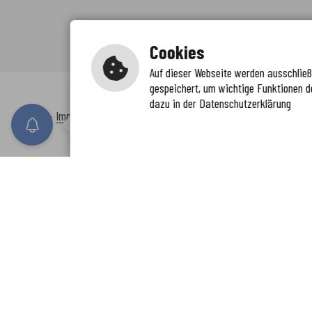
Cookies
Auf dieser Webseite werden ausschließl
gespeichert, um wichtige Funktionen d
Immer auf dem neuesten Stand
dazu in der Datenschutzerklärung
www.enkreis.de möchte Ihnen Benachricht
Inhalt
-
Impressum
-
Datenschutzerklärung
-
Kontaktformular
-
Barr
n senden