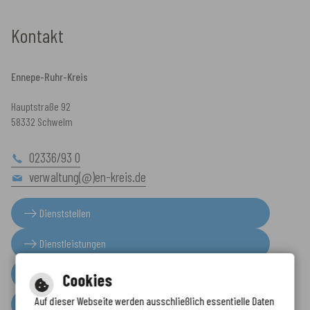
Kontakt
Ennepe-Ruhr-Kreis
Hauptstraße 92
58332 Schwelm
02336/93 0
verwaltung(@)en-kreis.de
Dienststellen
Dienstleistungen
Presseinformationen
Cookies
Auf dieser Webseite werden ausschließlich essentielle Daten
Serviceportal