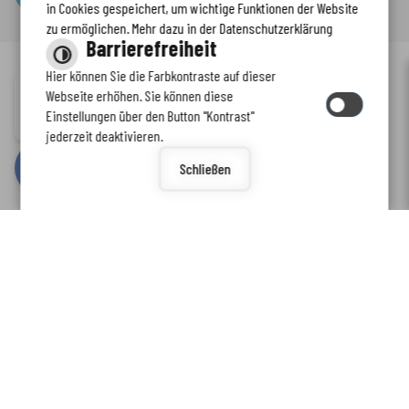
in Cookies gespeichert, um wichtige Funktionen der Website
zu ermöglichen. Mehr dazu in der Datenschutzerklärung
Barrierefreiheit
Hier können Sie die Farbkontraste auf dieser
Immer auf dem neuesten Stand
Webseite erhöhen. Sie können diese
Inhalt
-
Impressum
-
Datenschutzerklärung
-
Kontaktformular
-
Einstellungen über den Button "Kontrast"
www.enkreis.de möchte Ihnen Benachrichtigungen senden
Barrierefreiheit
jederzeit deaktivieren.
by
cm citymedia GmbH
Schließen