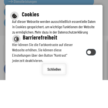
Dienstleistungen
Presseinformationen
Cookies
Auf dieser Webseite werden ausschließlich essentielle Daten
Serviceportal
in Cookies gespeichert, um wichtige Funktionen der Website
zu ermöglichen. Mehr dazu in der Datenschutzerklärung
Barrierefreiheit
Hier können Sie die Farbkontraste auf dieser
Immer auf dem neuesten Stand
Webseite erhöhen. Sie können diese
Inhalt
-
Impressum
-
Datenschutzerklärung
-
Kontaktformular
-
Einstellungen über den Button "Kontrast"
www.enkreis.de möchte Ihnen Benachrichtigungen senden
Barrierefreiheit
jederzeit deaktivieren.
by
cm citymedia GmbH
Schließen