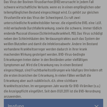
Das Virus der Bovinen Virusdiarrhoe (BVD) verursacht in jedem Fall
schwere wirtschaftliche Verluste, wenn es in einen empfänglichen oder
teilempfänglichen Bestand eingeschleppt wird. Es gehört zur gleichen
Virusfamilie wie das Virus der Schweinpest. Es ruft zwei
unterschiedliche Krankheitsbilder hervor, die eigentliche BVD, eine i.d.R.
mild verlaufende Durchfallerkrankung, sowie die schwere, immer tödlich
endende Mucosal disease (Schleimhautkrankheit, MD). Das Virus schädigt
neben den Schleimhäuten des Verdauungstraktes auch das System der
weißen Blutzellen und damit die Infektionsabwehr. Andere im Bestand
vorhandene Krankheitserreger werden dadurch in ihrer krank
machenden Wirkung gesteigert werden. BVD-Virus-bedingte
Erkrankungen treten daher in den Beständen unter vielfältigen
Symptomen auf. Wird die Erkrankung neu in einen Bestand
eingeschleppt, sind Fruchtbarkeitsstörungen wie häufiges Umrindern oft
die ersten Anzeichen der Erkrankung. In vielen Fällen verläuft die
Erkrankung aber auch subklinisch, d.h. ohne sichtbare
Krankheitszeichen. Im vergangenen Jahr wurde für BVD-Virämiker (s.u.)
die Anzeigepflicht eingeführt. Seit dem 01.01.2011 ist die BVD-Verordnung
anzuwenden.
Impfung