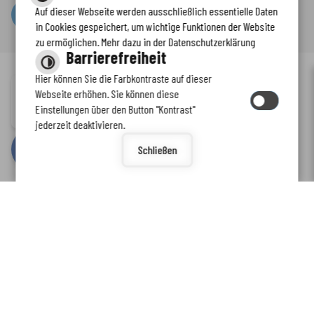
Auf dieser Webseite werden ausschließlich essentielle Daten
Serviceportal
in Cookies gespeichert, um wichtige Funktionen der Website
zu ermöglichen. Mehr dazu in der Datenschutzerklärung
Barrierefreiheit
Hier können Sie die Farbkontraste auf dieser
Immer auf dem neuesten Stand
Webseite erhöhen. Sie können diese
Inhalt
-
Impressum
-
Datenschutzerklärung
-
Kontaktformular
-
Einstellungen über den Button "Kontrast"
www.enkreis.de möchte Ihnen Benachrichtigungen senden
Barrierefreiheit
jederzeit deaktivieren.
by
cm citymedia GmbH
Schließen