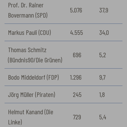
Prof. Dr. Rainer
5.076
37,9
Bovermann (SPD)
Markus Pauli (CDU)
4.555
34,0
Thomas Schmitz
696
5,2
(Bündnis90/Die Grünen)
Bodo Middeldorf (FDP)
1.296
9,7
Jörg Müller (Piraten)
245
1,8
Helmut Kanand (Die
729
5,4
Linke)