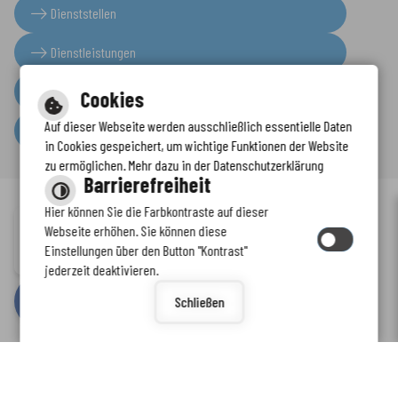
Dienststellen
Dienstleistungen
Presseinformationen
Cookies
Auf dieser Webseite werden ausschließlich essentielle Daten
Serviceportal
in Cookies gespeichert, um wichtige Funktionen der Website
zu ermöglichen. Mehr dazu in der Datenschutzerklärung
Barrierefreiheit
Hier können Sie die Farbkontraste auf dieser
Immer auf dem neuesten Stand
Webseite erhöhen. Sie können diese
Inhalt
-
Impressum
-
Datenschutzerklärung
-
Kontaktformular
-
Einstellungen über den Button "Kontrast"
www.enkreis.de möchte Ihnen Benachrichtigungen senden
Barrierefreiheit
jederzeit deaktivieren.
by
cm citymedia GmbH
Schließen