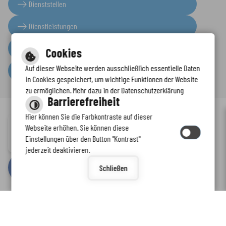
Dienststellen
Dienstleistungen
Presseinformationen
Cookies
Auf dieser Webseite werden ausschließlich essentielle Daten
Serviceportal
in Cookies gespeichert, um wichtige Funktionen der Website
zu ermöglichen. Mehr dazu in der Datenschutzerklärung
Barrierefreiheit
Hier können Sie die Farbkontraste auf dieser
Immer auf dem neuesten Stand
Webseite erhöhen. Sie können diese
Inhalt
-
Impressum
-
Datenschutzerklärung
-
Kontaktformular
-
Einstellungen über den Button "Kontrast"
www.enkreis.de möchte Ihnen Benachrichtigungen senden
Barrierefreiheit
jederzeit deaktivieren.
by
cm citymedia GmbH
Schließen