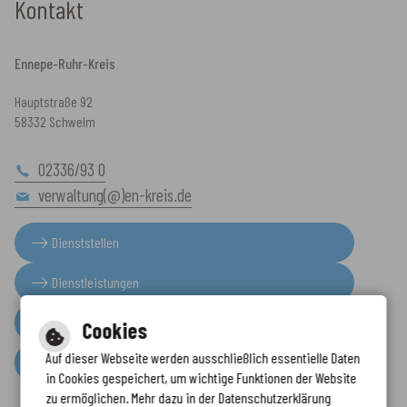
Kontakt
Ennepe-Ruhr-Kreis
Hauptstraße 92
58332 Schwelm
02336/93 0
verwaltung(@)en-kreis.de
Dienststellen
Dienstleistungen
Presseinformationen
Cookies
Auf dieser Webseite werden ausschließlich essentielle Daten
Serviceportal
in Cookies gespeichert, um wichtige Funktionen der Website
zu ermöglichen. Mehr dazu in der Datenschutzerklärung