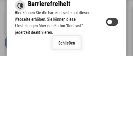
Barrierefreiheit
Hier können Sie die Farbkontraste auf dieser
Immer auf dem neuesten Stand
Webseite erhöhen. Sie können diese
Inhalt
-
Impressum
-
Datenschutzerklärung
-
Kontaktformular
-
Einstellungen über den Button "Kontrast"
www.enkreis.de möchte Ihnen Benachrichtigungen senden
Barrierefreiheit
jederzeit deaktivieren.
by
cm citymedia GmbH
Schließen