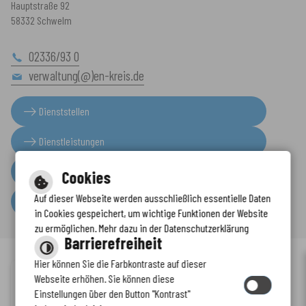
Hauptstraße 92
58332 Schwelm
02336/93 0
verwaltung(@)en-kreis.de
Dienststellen
Dienstleistungen
Presseinformationen
Cookies
Auf dieser Webseite werden ausschließlich essentielle Daten
Serviceportal
in Cookies gespeichert, um wichtige Funktionen der Website
zu ermöglichen. Mehr dazu in der Datenschutzerklärung
Barrierefreiheit
Hier können Sie die Farbkontraste auf dieser
Immer auf dem neuesten Stand
Webseite erhöhen. Sie können diese
Inhalt
-
Impressum
-
Datenschutzerklärung
-
Kontaktformular
-
Einstellungen über den Button "Kontrast"
www.enkreis.de möchte Ihnen Benachrichtigungen senden
Barrierefreiheit