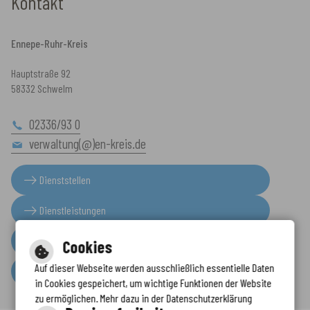
Kontakt
Ennepe-Ruhr-Kreis
Hauptstraße 92
58332 Schwelm
02336/93 0
verwaltung(@)en-kreis.de
Dienststellen
Dienstleistungen
Presseinformationen
Cookies
Auf dieser Webseite werden ausschließlich essentielle Daten
Serviceportal
in Cookies gespeichert, um wichtige Funktionen der Website
zu ermöglichen. Mehr dazu in der Datenschutzerklärung