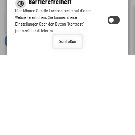
Barrierefreiheit
Hier können Sie die Farbkontraste auf dieser
Immer auf dem neuesten Stand
Webseite erhöhen. Sie können diese
Inhalt
-
Impressum
-
Datenschutzerklärung
-
Kontaktformular
-
Einstellungen über den Button "Kontrast"
www.enkreis.de möchte Ihnen Benachrichtigungen senden
Barrierefreiheit
jederzeit deaktivieren.
by
cm citymedia GmbH
Schließen