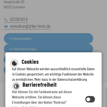
Hauptstraße 92
58332 Schwelm
02336/93 0
verwaltung(@)en-kreis.de
Dienststellen
Dienstleistungen
Presseinformationen
Cookies
Auf dieser Webseite werden ausschließlich essentielle Daten
Serviceportal
in Cookies gespeichert, um wichtige Funktionen der Website
zu ermöglichen. Mehr dazu in der Datenschutzerklärung
Barrierefreiheit
Hier können Sie die Farbkontraste auf dieser
Immer auf dem neuesten Stand
Webseite erhöhen. Sie können diese
Inhalt
-
Impressum
-
Datenschutzerklärung
-
Kontaktformular
-
Einstellungen über den Button "Kontrast"
www.enkreis.de möchte Ihnen Benachrichtigungen senden
Barrierefreiheit