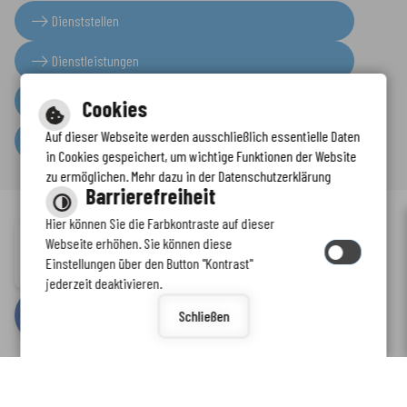
Dienststellen
Dienstleistungen
Presseinformationen
Cookies
Auf dieser Webseite werden ausschließlich essentielle Daten
Serviceportal
in Cookies gespeichert, um wichtige Funktionen der Website
zu ermöglichen. Mehr dazu in der Datenschutzerklärung
Barrierefreiheit
Hier können Sie die Farbkontraste auf dieser
Immer auf dem neuesten Stand
Webseite erhöhen. Sie können diese
Inhalt
-
Impressum
-
Datenschutzerklärung
-
Kontaktformular
-
Einstellungen über den Button "Kontrast"
www.enkreis.de möchte Ihnen Benachrichtigungen senden
Barrierefreiheit
jederzeit deaktivieren.
by
cm citymedia GmbH
Schließen