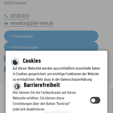
58332 Schwelm
02336/93 0
verwaltung(@)en-kreis.de
Dienststellen
Dienstleistungen
Presseinformationen
Cookies
Auf dieser Webseite werden ausschließlich essentielle Daten
Serviceportal
in Cookies gespeichert, um wichtige Funktionen der Website
zu ermöglichen. Mehr dazu in der Datenschutzerklärung
Barrierefreiheit
Hier können Sie die Farbkontraste auf dieser
Immer auf dem neuesten Stand
Webseite erhöhen. Sie können diese
Inhalt
-
Impressum
-
Datenschutzerklärung
-
Kontaktformular
-
Einstellungen über den Button "Kontrast"
www.enkreis.de möchte Ihnen Benachrichtigungen senden
Barrierefreiheit
jederzeit deaktivieren.
by
cm citymedia GmbH