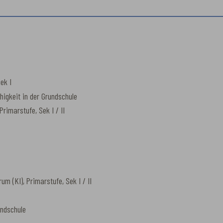
ek I
igkeit in der Grundschule
rimarstufe, Sek I / II
 (KI), Primarstufe, Sek I / II
ndschule