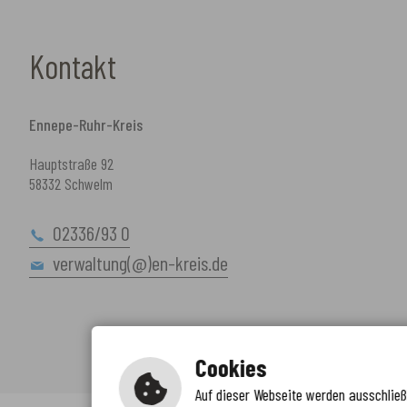
Kontakt
Ennepe-Ruhr-Kreis
Hauptstraße 92
58332 Schwelm
02336/93 0
verwaltung(@)en-kreis.de
Cookies
Auf dieser Webseite werden ausschließl