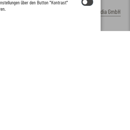
instellungen über den Button "Kontrast"
ren.
by
cm citymedia GmbH