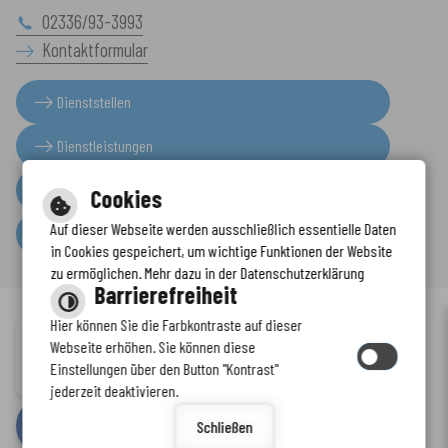
02336/93-3993
Kontaktformular
Dienststellen
Dienstleistungen
Presseinformationen
Cookies
Auf dieser Webseite werden ausschließlich essentielle Daten
Serviceportal
in Cookies gespeichert, um wichtige Funktionen der Website
zu ermöglichen. Mehr dazu in der Datenschutzerklärung
Barrierefreiheit
Hier können Sie die Farbkontraste auf dieser
Immer auf dem neuesten Stand
Webseite erhöhen. Sie können diese
Inhalt
-
Impressum
-
Datenschutzerklärung
-
Kontaktformular
-
Einstellungen über den Button "Kontrast"
www.enkreis.de möchte Ihnen Benachrichtigungen senden
Barrierefreiheit
jederzeit deaktivieren.
by
cm citymedia GmbH
Schließen