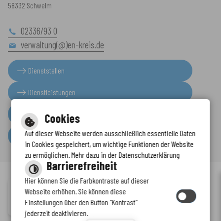
58332 Schwelm
02336/93 0
verwaltung(@)en-kreis.de
Dienststellen
Dienstleistungen
Presseinformationen
Cookies
Auf dieser Webseite werden ausschließlich essentielle Daten
Serviceportal
in Cookies gespeichert, um wichtige Funktionen der Website
zu ermöglichen. Mehr dazu in der Datenschutzerklärung
Barrierefreiheit
Hier können Sie die Farbkontraste auf dieser
Immer auf dem neuesten Stand
Webseite erhöhen. Sie können diese
Inhalt
-
Impressum
-
Datenschutzerklärung
-
Kontaktformular
-
Einstellungen über den Button "Kontrast"
www.enkreis.de möchte Ihnen Benachrichtigungen senden
Barrierefreiheit
jederzeit deaktivieren.
by
cm citymedia GmbH