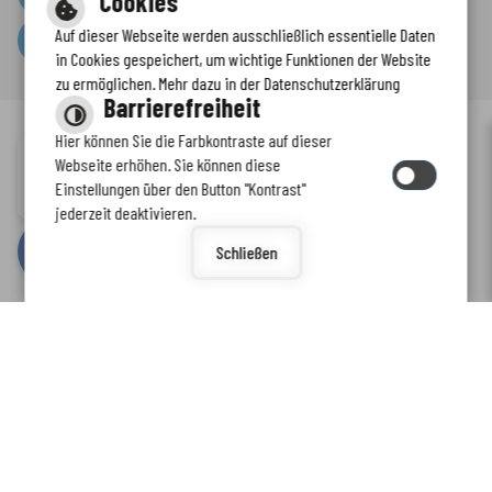
Cookies
Auf dieser Webseite werden ausschließlich essentielle Daten
Serviceportal
in Cookies gespeichert, um wichtige Funktionen der Website
zu ermöglichen. Mehr dazu in der Datenschutzerklärung
Barrierefreiheit
Hier können Sie die Farbkontraste auf dieser
Immer auf dem neuesten Stand
Webseite erhöhen. Sie können diese
Inhalt
-
Impressum
-
Datenschutzerklärung
-
Kontaktformular
-
Einstellungen über den Button "Kontrast"
www.enkreis.de möchte Ihnen Benachrichtigungen senden
Barrierefreiheit
jederzeit deaktivieren.
by
cm citymedia GmbH
Schließen