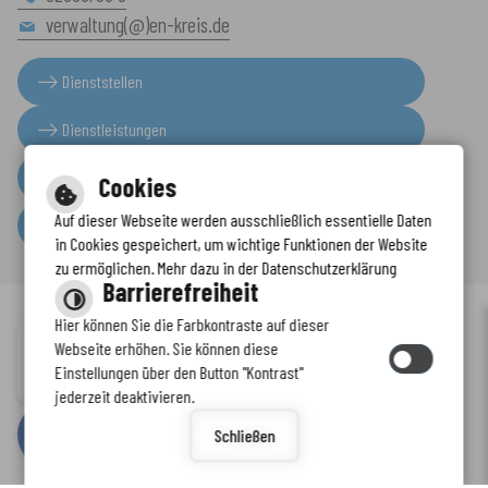
verwaltung(@)en-kreis.de
Dienststellen
Dienstleistungen
Presseinformationen
Cookies
Auf dieser Webseite werden ausschließlich essentielle Daten
Serviceportal
in Cookies gespeichert, um wichtige Funktionen der Website
zu ermöglichen. Mehr dazu in der Datenschutzerklärung
Barrierefreiheit
Hier können Sie die Farbkontraste auf dieser
Immer auf dem neuesten Stand
Webseite erhöhen. Sie können diese
Inhalt
-
Impressum
-
Datenschutzerklärung
-
Kontaktformular
-
Einstellungen über den Button "Kontrast"
www.enkreis.de möchte Ihnen Benachrichtigungen senden
Barrierefreiheit
jederzeit deaktivieren.
by
cm citymedia GmbH
Schließen