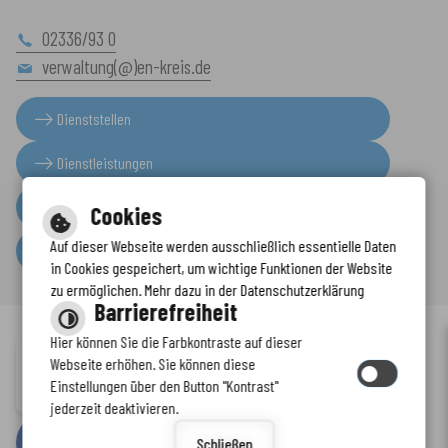
02336/93 0
verwaltung(@)en-kreis.de
Dienststellen
Dienstleistungen
Presseinformationen
Cookies
Auf dieser Webseite werden ausschließlich essentielle Daten
Serviceportal
in Cookies gespeichert, um wichtige Funktionen der Website
zu ermöglichen. Mehr dazu in der Datenschutzerklärung
Barrierefreiheit
Hier können Sie die Farbkontraste auf dieser
Immer auf dem neuesten Stand
Webseite erhöhen. Sie können diese
Inhalt
-
Impressum
-
Datenschutzerklärung
-
Kontaktformular
-
Einstellungen über den Button "Kontrast"
www.enkreis.de möchte Ihnen Benachrichtigungen senden
Barrierefreiheit
jederzeit deaktivieren.
by
cm citymedia GmbH
Schließen