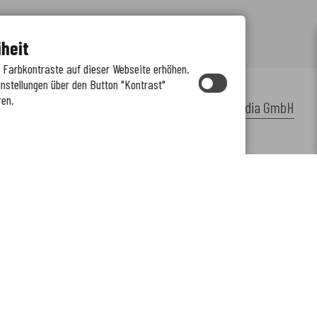
iheit
e Farbkontraste auf dieser Webseite erhöhen.
instellungen über den Button "Kontrast"
ren.
by
cm citymedia GmbH