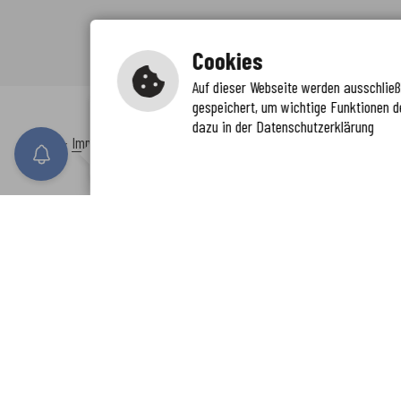
Cookies
Auf dieser Webseite werden ausschließl
gespeichert, um wichtige Funktionen d
Immer auf dem neuesten Stand
dazu in der Datenschutzerklärung
www.enkreis.de möchte Ihnen Benachricht
Inhalt
-
Impressum
-
Datenschutzerklärung
-
Kontaktformular
-
Barr
n senden