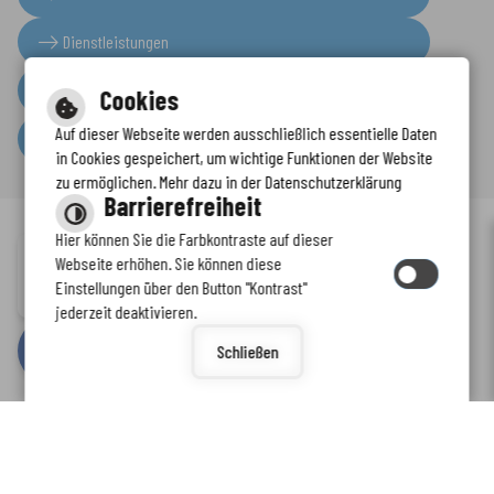
Dienstleistungen
Presseinformationen
Cookies
Auf dieser Webseite werden ausschließlich essentielle Daten
Serviceportal
in Cookies gespeichert, um wichtige Funktionen der Website
zu ermöglichen. Mehr dazu in der Datenschutzerklärung
Barrierefreiheit
Hier können Sie die Farbkontraste auf dieser
Immer auf dem neuesten Stand
Webseite erhöhen. Sie können diese
Inhalt
-
Impressum
-
Datenschutzerklärung
-
Kontaktformular
-
Einstellungen über den Button "Kontrast"
www.enkreis.de möchte Ihnen Benachrichtigungen senden
Barrierefreiheit
jederzeit deaktivieren.
by
cm citymedia GmbH
Schließen