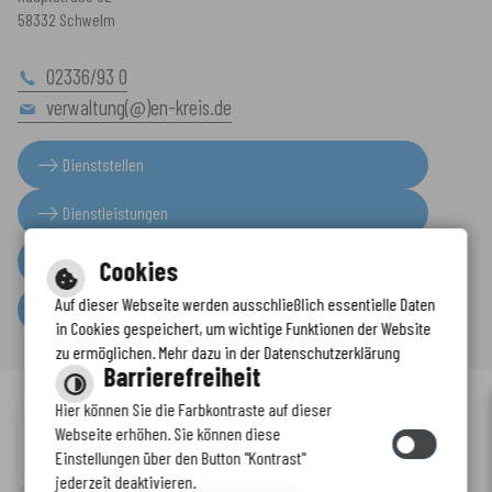
58332 Schwelm
02336/93 0
verwaltung(@)en-kreis.de
Dienststellen
Dienstleistungen
Presseinformationen
Cookies
Auf dieser Webseite werden ausschließlich essentielle Daten
Serviceportal
in Cookies gespeichert, um wichtige Funktionen der Website
zu ermöglichen. Mehr dazu in der Datenschutzerklärung
Barrierefreiheit
Hier können Sie die Farbkontraste auf dieser
Immer auf dem neuesten Stand
Webseite erhöhen. Sie können diese
Inhalt
-
Impressum
-
Datenschutzerklärung
-
Kontaktformular
-
Einstellungen über den Button "Kontrast"
www.enkreis.de möchte Ihnen Benachrichtigungen senden
Barrierefreiheit
jederzeit deaktivieren.
by
cm citymedia GmbH