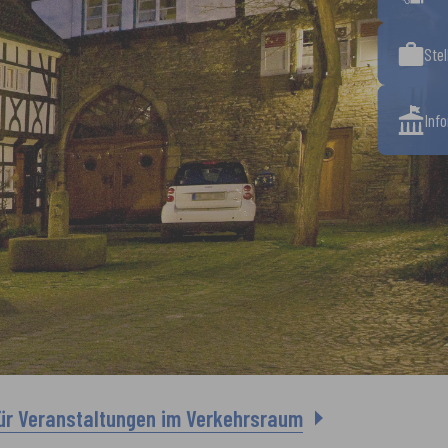
Ste
Inf
für Veranstaltungen im Verkehrsraum