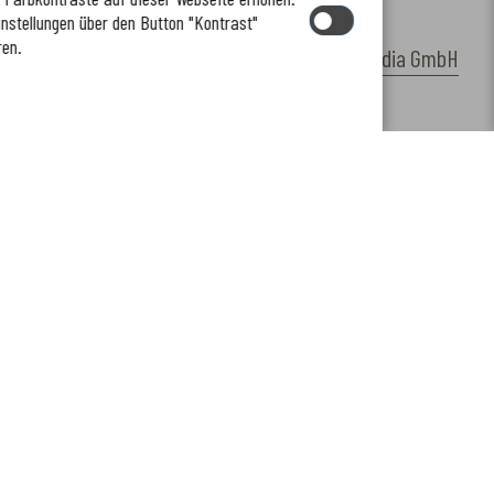
instellungen über den Button "Kontrast"
ren.
by
cm citymedia GmbH