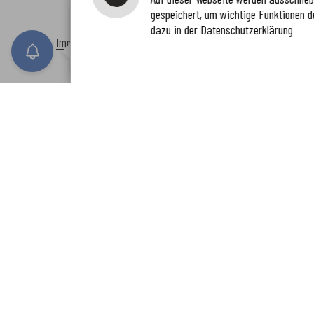
gespeichert, um wichtige Funktionen d
Immer auf dem neuesten Stand
dazu in der Datenschutzerklärung
www.enkreis.de möchte Ihnen Benachricht
Inhalt
-
Impressum
-
Datenschutzerklärung
-
Kontaktformular
-
Barr
n senden