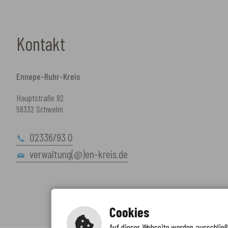
Kontakt
Ennepe-Ruhr-Kreis
Hauptstraße 92
58332 Schwelm
02336/93 0
verwaltung(@)en-kreis.de
Cookies
Auf dieser Webseite werden ausschließl