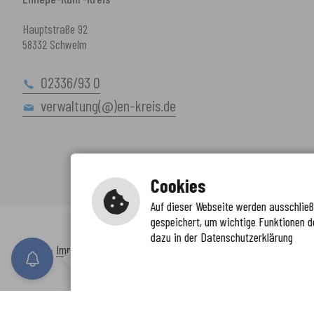
Hauptstraße 92
58332 Schwelm
02336/93 0
verwaltung(@)en-kreis.de
Cookies
Auf dieser Webseite werden ausschließl
gespeichert, um wichtige Funktionen d
Immer auf dem neuesten Stand
dazu in der Datenschutzerklärung
www.enkreis.de möchte Ihnen Benachricht
Inhalt
-
Impressum
-
Datenschutzerklärung
-
Kontaktformular
-
Barr
n senden