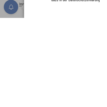
www.enkreis.de möchte Ihnen Benachricht
Inhalt
-
Impressum
-
Datenschutzerklärung
-
Kontaktformular
-
Barr
n senden