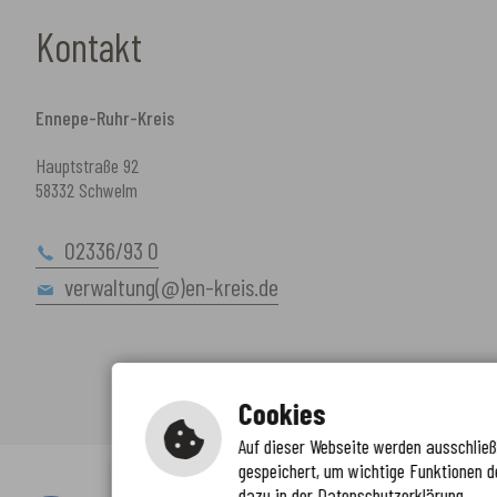
Kontakt
Ennepe-Ruhr-Kreis
Hauptstraße 92
58332 Schwelm
02336/93 0
verwaltung(@)en-kreis.de
Cookies
Auf dieser Webseite werden ausschließl
gespeichert, um wichtige Funktionen d
Immer auf dem neuesten Stand
dazu in der Datenschutzerklärung