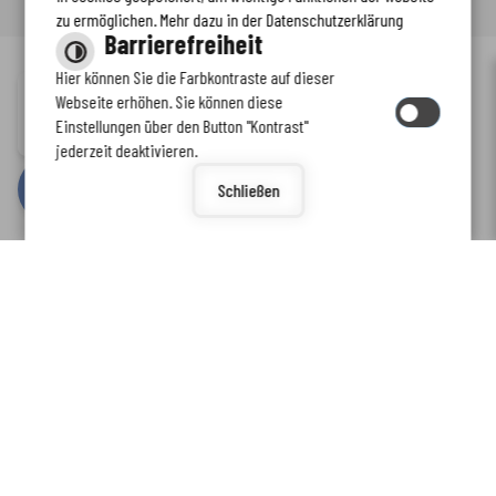
zu ermöglichen. Mehr dazu in der Datenschutzerklärung
Barrierefreiheit
Hier können Sie die Farbkontraste auf dieser
Immer auf dem neuesten Stand
Webseite erhöhen. Sie können diese
Inhalt
-
Impressum
-
Datenschutzerklärung
-
Kontaktformular
-
Einstellungen über den Button "Kontrast"
www.enkreis.de möchte Ihnen Benachrichtigungen senden
Barrierefreiheit
jederzeit deaktivieren.
by
cm citymedia GmbH
Schließen