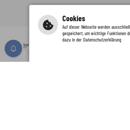
Cookies
Auf dieser Webseite werden ausschließl
gespeichert, um wichtige Funktionen d
Immer auf dem neuesten Stand
dazu in der Datenschutzerklärung
www.enkreis.de möchte Ihnen Benachricht
Inhalt
-
Impressum
-
Datenschutzerklärung
-
Kontaktformular
-
Barr
n senden