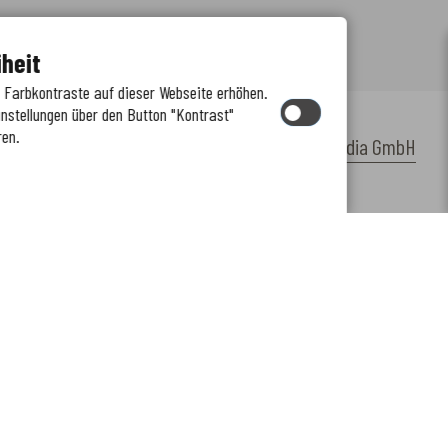
iheit
e Farbkontraste auf dieser Webseite erhöhen.
instellungen über den Button "Kontrast"
ren.
by
cm citymedia GmbH