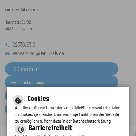
Ennepe-Ruhr-Kreis
Hauptstraße 92
58332 Schwelm
02336/93 0
verwaltung(@)en-kreis.de
Dienststellen
Dienstleistungen
Presseinformationen
Cookies
Auf dieser Webseite werden ausschließlich essentielle Daten
Serviceportal
in Cookies gespeichert, um wichtige Funktionen der Website
zu ermöglichen. Mehr dazu in der Datenschutzerklärung
Barrierefreiheit