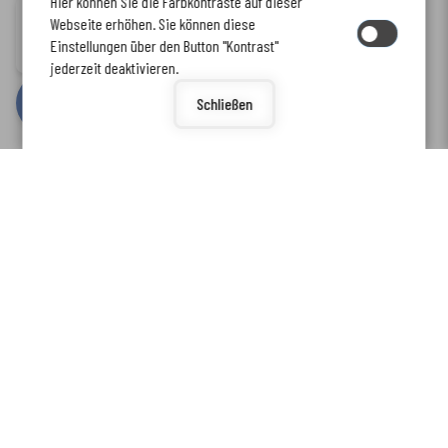
Hier können Sie die Farbkontraste auf dieser
Immer auf dem neuesten Stand
Webseite erhöhen. Sie können diese
Inhalt
-
Impressum
-
Datenschutzerklärung
-
Kontaktformular
-
Einstellungen über den Button "Kontrast"
www.enkreis.de möchte Ihnen Benachrichtigungen senden
Barrierefreiheit
jederzeit deaktivieren.
by
cm citymedia GmbH
Schließen