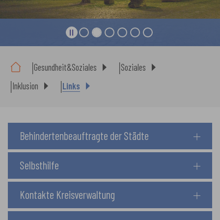
Sie sind hier:
Gesundheit&Soziales
Soziales
Inklusion
Links
Behindertenbeauftragte der Städte
Selbsthilfe
Kontakte Kreisverwaltung