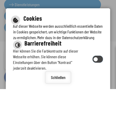
Dienstleistungen
Presseinformationen
Cookies
Auf dieser Webseite werden ausschließlich essentielle Daten
Serviceportal
in Cookies gespeichert, um wichtige Funktionen der Website
zu ermöglichen. Mehr dazu in der Datenschutzerklärung
Barrierefreiheit
Hier können Sie die Farbkontraste auf dieser
Immer auf dem neuesten Stand
Webseite erhöhen. Sie können diese
Inhalt
-
Impressum
-
Datenschutzerklärung
-
Kontaktformular
-
Einstellungen über den Button "Kontrast"
www.enkreis.de möchte Ihnen Benachrichtigungen senden
Barrierefreiheit
jederzeit deaktivieren.
by
cm citymedia GmbH
Schließen