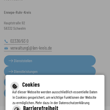
Ennepe-Ruhr-Kreis
Hauptstraße 92
58332 Schwelm
02336/93 0
verwaltung(@)en-kreis.de
Dienststellen
Dienstleistungen
Presseinformationen
Cookies
Auf dieser Webseite werden ausschließlich essentielle Daten
Serviceportal
in Cookies gespeichert, um wichtige Funktionen der Website
zu ermöglichen. Mehr dazu in der Datenschutzerklärung
Barrierefreiheit