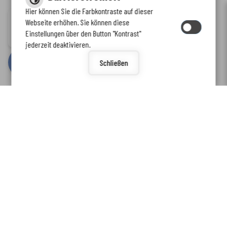
Hier können Sie die Farbkontraste auf dieser
Immer auf dem neuesten Stand
Webseite erhöhen. Sie können diese
Inhalt
-
Impressum
-
Datenschutzerklärung
-
Kontaktformular
-
Einstellungen über den Button "Kontrast"
www.enkreis.de möchte Ihnen Benachrichtigungen senden
Barrierefreiheit
jederzeit deaktivieren.
by
cm citymedia GmbH
Schließen