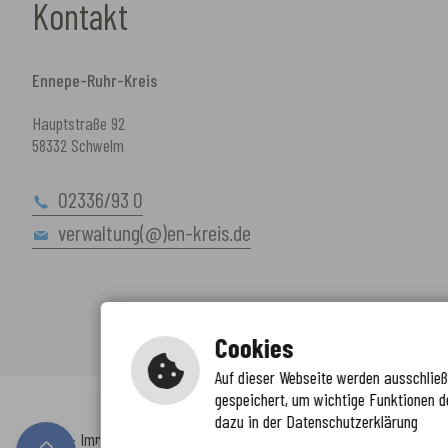
Kontakt
Ennepe-Ruhr-Kreis
Hauptstraße 92
58332 Schwelm
02336/93 0
verwaltung(@)en-kreis.de
Cookies
Auf dieser Webseite werden ausschließl
gespeichert, um wichtige Funktionen d
Immer auf dem neuesten Stand
dazu in der Datenschutzerklärung
www.enkreis.de möchte Ihnen Benachricht
Inhalt
-
Impressum
-
Datenschutzerklärung
-
Kontaktformular
-
Barr