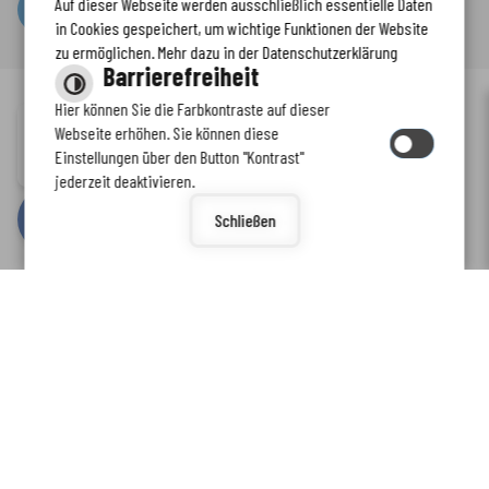
Auf dieser Webseite werden ausschließlich essentielle Daten
Serviceportal
in Cookies gespeichert, um wichtige Funktionen der Website
zu ermöglichen. Mehr dazu in der Datenschutzerklärung
Barrierefreiheit
Hier können Sie die Farbkontraste auf dieser
Immer auf dem neuesten Stand
Webseite erhöhen. Sie können diese
Inhalt
-
Impressum
-
Datenschutzerklärung
-
Kontaktformular
-
Einstellungen über den Button "Kontrast"
www.enkreis.de möchte Ihnen Benachrichtigungen senden
Barrierefreiheit
jederzeit deaktivieren.
by
cm citymedia GmbH
Schließen