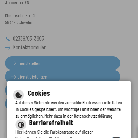
Jobcenter EN
Rheinische Str. 41
58332 Schwelm
02336/93-3993
Kontaktformular
Dienststellen
Dienstleistungen
Presseinformationen
Cookies
Auf dieser Webseite werden ausschließlich essentielle Daten
Serviceportal
in Cookies gespeichert, um wichtige Funktionen der Website
zu ermöglichen. Mehr dazu in der Datenschutzerklärung
Barrierefreiheit
Hier können Sie die Farbkontraste auf dieser
Immer auf dem neuesten Stand