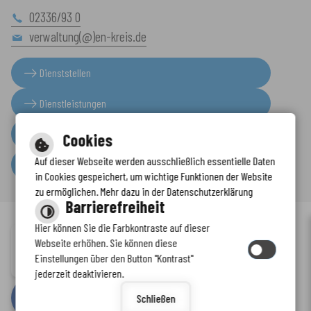
02336/93 0
verwaltung(@)en-kreis.de
Dienststellen
Dienstleistungen
Presseinformationen
Cookies
Auf dieser Webseite werden ausschließlich essentielle Daten
Serviceportal
in Cookies gespeichert, um wichtige Funktionen der Website
zu ermöglichen. Mehr dazu in der Datenschutzerklärung
Barrierefreiheit
Hier können Sie die Farbkontraste auf dieser
Immer auf dem neuesten Stand
Webseite erhöhen. Sie können diese
Inhalt
-
Impressum
-
Datenschutzerklärung
-
Kontaktformular
-
Einstellungen über den Button "Kontrast"
www.enkreis.de möchte Ihnen Benachrichtigungen senden
Barrierefreiheit
jederzeit deaktivieren.
by
cm citymedia GmbH
Schließen