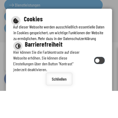
Dienstleistungen
Presseinformationen
Cookies
Auf dieser Webseite werden ausschließlich essentielle Daten
Serviceportal
in Cookies gespeichert, um wichtige Funktionen der Website
zu ermöglichen. Mehr dazu in der Datenschutzerklärung
Barrierefreiheit
Hier können Sie die Farbkontraste auf dieser
Immer auf dem neuesten Stand
Webseite erhöhen. Sie können diese
Inhalt
-
Impressum
-
Datenschutzerklärung
-
Kontaktformular
-
Einstellungen über den Button "Kontrast"
www.enkreis.de möchte Ihnen Benachrichtigungen senden
Barrierefreiheit
jederzeit deaktivieren.
by
cm citymedia GmbH
Schließen