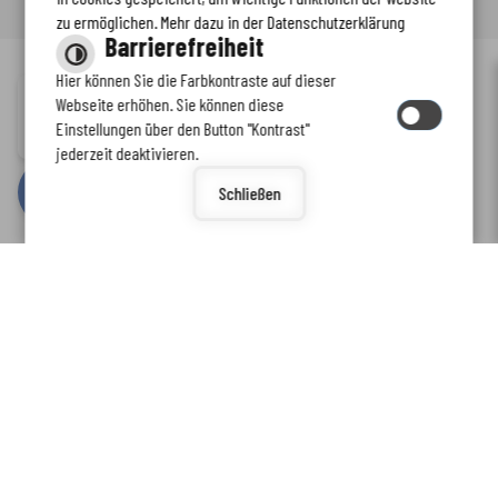
zu ermöglichen. Mehr dazu in der Datenschutzerklärung
Barrierefreiheit
Hier können Sie die Farbkontraste auf dieser
Immer auf dem neuesten Stand
Webseite erhöhen. Sie können diese
Inhalt
-
Impressum
-
Datenschutzerklärung
-
Kontaktformular
-
Einstellungen über den Button "Kontrast"
www.enkreis.de möchte Ihnen Benachrichtigungen senden
Barrierefreiheit
jederzeit deaktivieren.
by
cm citymedia GmbH
Schließen