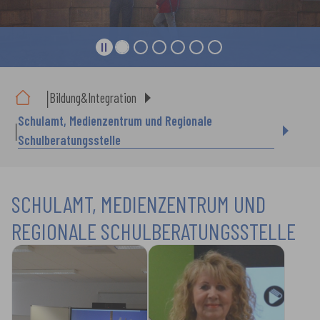
Sie sind hier:
Bildung&Integration
Schulamt, Medienzentrum und Regionale
Schulberatungsstelle
SCHULAMT, MEDIENZENTRUM UND
REGIONALE SCHULBERATUNGSSTELLE