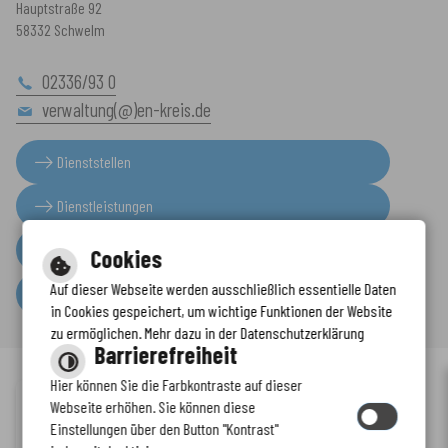
Hauptstraße 92
58332 Schwelm
02336/93 0
verwaltung(@)en-kreis.de
Dienststellen
Dienstleistungen
Presseinformationen
Cookies
Auf dieser Webseite werden ausschließlich essentielle Daten
Serviceportal
in Cookies gespeichert, um wichtige Funktionen der Website
zu ermöglichen. Mehr dazu in der Datenschutzerklärung
Barrierefreiheit
Hier können Sie die Farbkontraste auf dieser
Immer auf dem neuesten Stand
Webseite erhöhen. Sie können diese
Inhalt
-
Impressum
-
Datenschutzerklärung
-
Kontaktformular
-
Einstellungen über den Button "Kontrast"
www.enkreis.de möchte Ihnen Benachrichtigungen senden
Barrierefreiheit