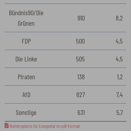
Bündnis90/Die
910
8,2
Grünen
FDP
500
4,5
Die Linke
505
4,5
Piraten
138
1,2
AfD
827
7,4
Sonstige
631
5,7
Wahlergebnis für Ennepetal im pdf-Format