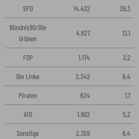
SPD
14.432
39,3
Bündnis90/Die
4.827
13,1
Grünen
FDP
1.174
3,2
Die Linke
2.342
6,4
Piraten
624
1,7
AfD
1.902
5,2
Sonstige
2.359
6,4