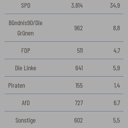
SPD
3.814
34,9
Bündnis90/Die
962
8,8
Grünen
FDP
511
4,7
Die Linke
641
5,9
Piraten
155
1,4
AfD
727
6,7
Sonstige
602
5,5