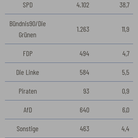
SPD
4.102
38,7
Bündnis90/Die
1.263
11,9
Grünen
FDP
494
4,7
Die Linke
584
5,5
Piraten
93
0,9
AfD
640
6,0
Sonstige
463
4,4