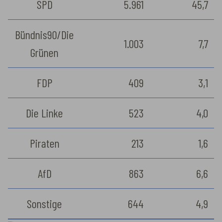
SPD
5.961
45,7
Bündnis90/Die
1.003
7,7
Grünen
FDP
409
3,1
Die Linke
523
4,0
Piraten
213
1,6
AfD
863
6,6
Sonstige
644
4,9