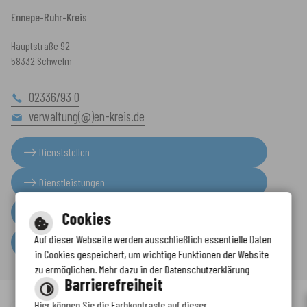
Ennepe-Ruhr-Kreis
Hauptstraße 92
58332 Schwelm
02336/93 0
verwaltung(@)en-kreis.de
Dienststellen
Dienstleistungen
Presseinformationen
Cookies
Auf dieser Webseite werden ausschließlich essentielle Daten
Serviceportal
in Cookies gespeichert, um wichtige Funktionen der Website
zu ermöglichen. Mehr dazu in der Datenschutzerklärung
Barrierefreiheit
Hier können Sie die Farbkontraste auf dieser