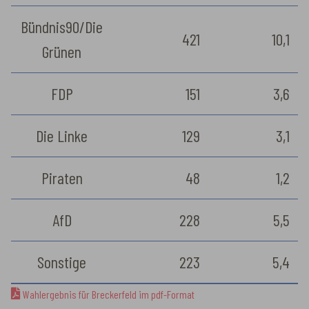
Bündnis90/Die
421
10,1
Grünen
FDP
151
3,6
Die Linke
129
3,1
Piraten
48
1,2
AfD
228
5,5
Sonstige
223
5,4
Wahlergebnis für Breckerfeld im pdf-Format