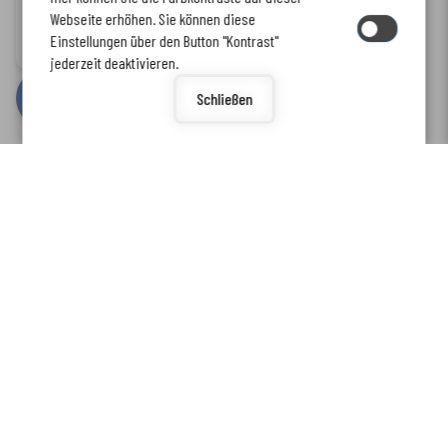
Immer auf dem neuesten Stand
Webseite erhöhen. Sie können diese
Inhalt
-
Impressum
-
Datenschutzerklärung
-
Kontaktformular
-
Einstellungen über den Button "Kontrast"
www.enkreis.de möchte Ihnen Benachrichtigungen senden
Barrierefreiheit
jederzeit deaktivieren.
by
cm citymedia GmbH
Schließen