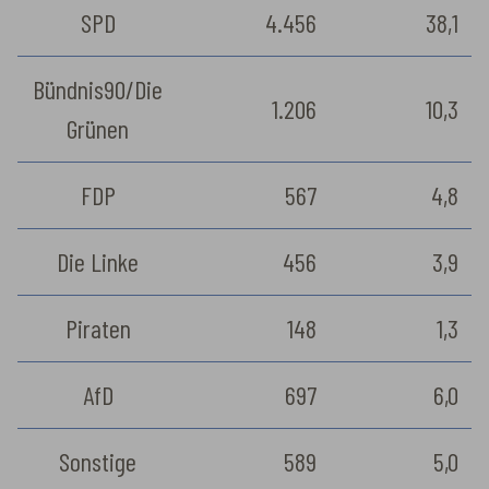
SPD
4.456
38,1
Bündnis90/Die
1.206
10,3
Grünen
FDP
567
4,8
Die Linke
456
3,9
Piraten
148
1,3
AfD
697
6,0
Sonstige
589
5,0