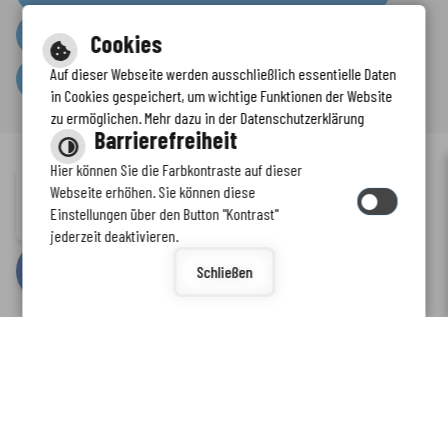
Presseinformationen
Cookies
Auf dieser Webseite werden ausschließlich essentielle Daten
Serviceportal
in Cookies gespeichert, um wichtige Funktionen der Website
zu ermöglichen. Mehr dazu in der Datenschutzerklärung
Barrierefreiheit
Hier können Sie die Farbkontraste auf dieser
Immer auf dem neuesten Stand
Webseite erhöhen. Sie können diese
Inhalt
-
Impressum
-
Datenschutzerklärung
-
Kontaktformular
-
Einstellungen über den Button "Kontrast"
www.enkreis.de möchte Ihnen Benachrichtigungen senden
Barrierefreiheit
jederzeit deaktivieren.
by
cm citymedia GmbH
Schließen