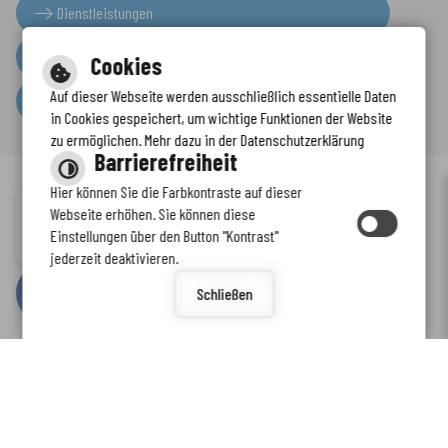
Dienstleistungen
Presseinformationen
Cookies
Auf dieser Webseite werden ausschließlich essentielle Daten
Serviceportal
in Cookies gespeichert, um wichtige Funktionen der Website
zu ermöglichen. Mehr dazu in der Datenschutzerklärung
Barrierefreiheit
Hier können Sie die Farbkontraste auf dieser
Immer auf dem neuesten Stand
Webseite erhöhen. Sie können diese
Inhalt
-
Impressum
-
Datenschutzerklärung
-
Kontaktformular
-
Einstellungen über den Button "Kontrast"
www.enkreis.de möchte Ihnen Benachrichtigungen senden
Barrierefreiheit
jederzeit deaktivieren.
by
cm citymedia GmbH
Schließen