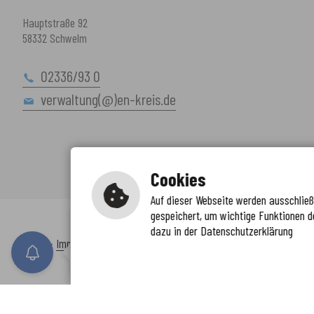
Hauptstraße 92
58332 Schwelm
02336/93 0
verwaltung(@)en-kreis.de
Cookies
Auf dieser Webseite werden ausschließl
gespeichert, um wichtige Funktionen d
Immer auf dem neuesten Stand
dazu in der Datenschutzerklärung
www.enkreis.de möchte Ihnen Benachricht
Inhalt
-
Impressum
-
Datenschutzerklärung
-
Kontaktformular
-
Barr
n senden