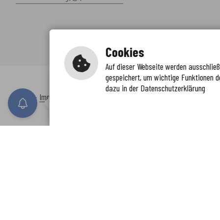
Cookies
Auf dieser Webseite werden ausschließl
gespeichert, um wichtige Funktionen d
Immer auf dem neuesten Stand
dazu in der Datenschutzerklärung
www.enkreis.de möchte Ihnen Benachricht
Inhalt
-
Impressum
-
Datenschutzerklärung
-
Kontaktformular
-
Barr
n senden