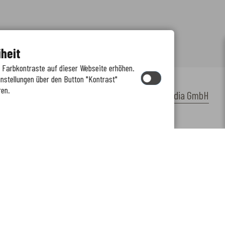
iheit
e Farbkontraste auf dieser Webseite erhöhen.
instellungen über den Button "Kontrast"
ren.
by
cm citymedia GmbH